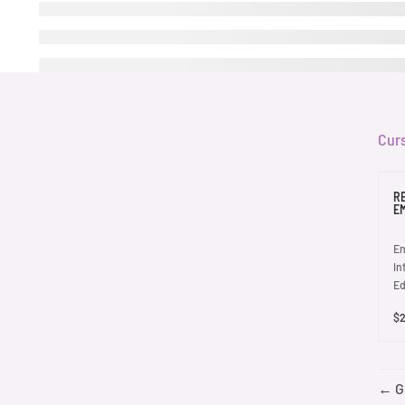
Cur
R
E
En
In
Ed
$2
G