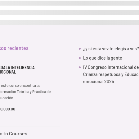
sos recientes
¿y si esta vez te elegís a vos?
Lo que dice la gente…
IV Congreso Internacional de
EGALA INTELIGENCIA
MOCIONAL
Crianza respetuosa y Educac
emocional 2025
 este curso encontraras
formación Teórica y Práctica de
ucación...
0,000.00
o to Courses