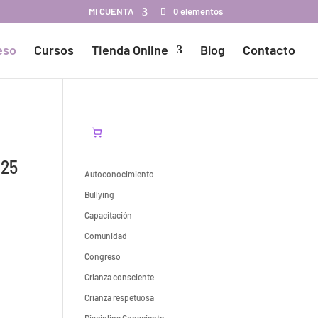
MI CUENTA
0 elementos
eso
Cursos
Tienda Online
Blog
Contacto
025
Autoconocimiento
Bullying
Capacitación
Comunidad
Congreso
Crianza consciente
Crianza respetuosa