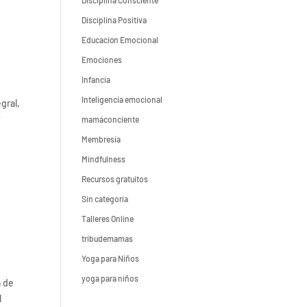
Disciplina Consciente
Disciplina Positiva
Educación Emocional
Emociones
Infancia
Inteligencia emocional
gral,
y
mamáconciente
Membresia
Mindfulness
Recursos gratuitos
Sin categoría
Talleres Online
tribudemamas
Yoga para Niños
yoga para niños
a de
l