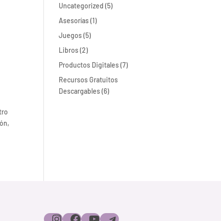
5
Uncategorized
5
productos
1
Asesorías
1
producto
5
Juegos
5
productos
2
Libros
2
productos
7
Productos Digitales
7
productos
Recursos Gratuitos
6
Descargables
6
productos
tro
ión,
Instagram
Facebook
YouTube
Telegram