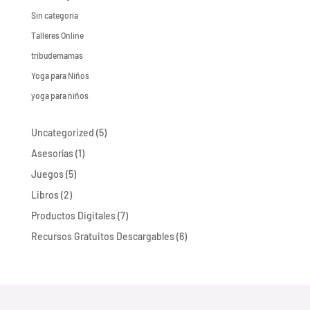
Sin categoría
Talleres Online
tribudemamas
Yoga para Niños
yoga para niños
5
Uncategorized
5
productos
1
Asesorías
1
producto
5
Juegos
5
productos
2
Libros
2
productos
7
Productos Digitales
7
productos
6
Recursos Gratuitos Descargables
6
productos