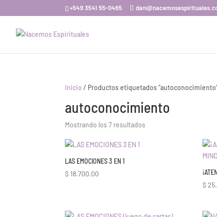
+549 3541 55-0465
dani@nacemosespirituales.
Inicio
/ Productos etiquetados “autoconocimiento
autoconocimiento
Ordenado
Mostrando los 7 resultados
por
los
últimos
LAS EMOCIONES 3 EN 1
¡ATE
$
18.700,00
$
25.