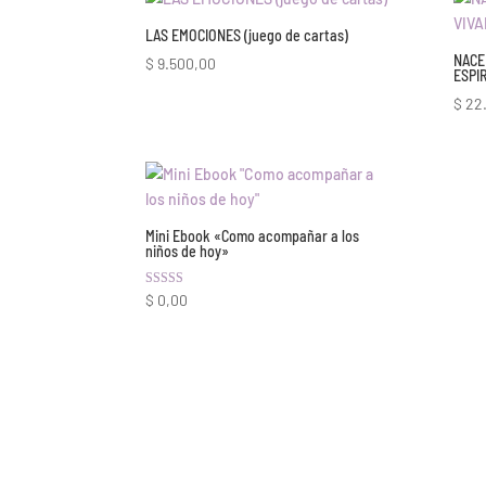
LAS EMOCIONES (juego de cartas)
NACE
$
9.500,00
ESPI
$
22
Mini Ebook «Como acompañar a los
niños de hoy»
Valorado con
$
0,00
4.89
de 5