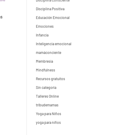
Disciplina Consciente
Disciplina Positiva
as
Educación Emocional
Emociones
Infancia
Inteligencia emocional
mamáconciente
Membresia
Mindfulness
Recursos gratuitos
Sin categoría
Talleres Online
tribudemamas
Yoga para Niños
yoga para niños