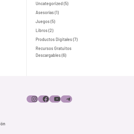
5
Uncategorized
5
productos
1
Asesorías
1
producto
5
Juegos
5
productos
2
Libros
2
productos
7
Productos Digitales
7
productos
Recursos Gratuitos
6
Descargables
6
productos
Instagram
Facebook
YouTube
Telegram
ión