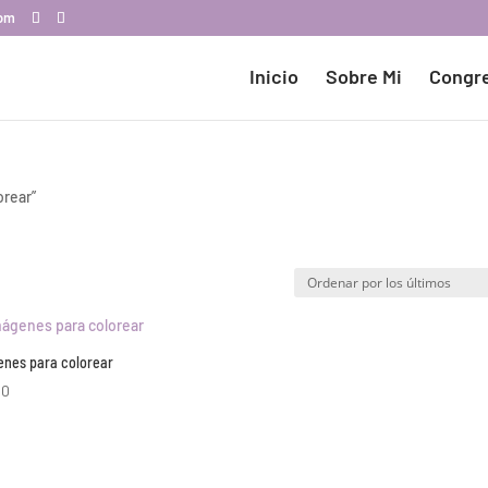
com
Inicio
Sobre Mi
Congr
orear”
enes para colorear
00