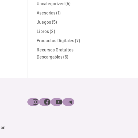
5
Uncategorized
5
productos
1
Asesorías
1
producto
5
Juegos
5
productos
2
Libros
2
productos
7
Productos Digitales
7
productos
Recursos Gratuitos
6
Descargables
6
productos
Instagram
Facebook
YouTube
Telegram
ión