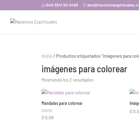
+549 3541 55-0465
dani@nacemosespirituales.
Inicio
/ Productos etiquetados “imágenes para col
imágenes para colorear
Ordenado
Mostrando los 2 resultados
por
los
últimos
Mandalas para colorear
Imág
$
0,
Valorado con
$
0,00
5.00
de 5