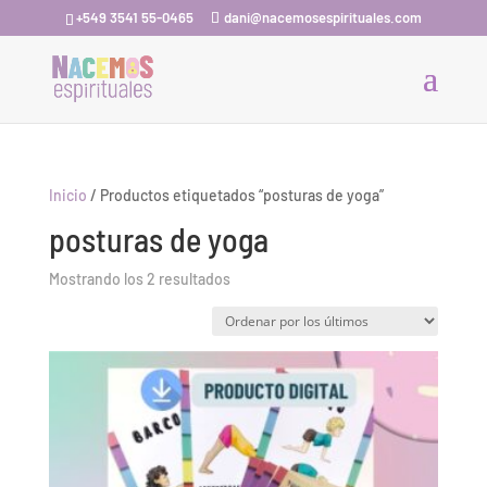
+549 3541 55-0465
dani@nacemosespirituales.com
Inicio
/ Productos etiquetados “posturas de yoga”
posturas de yoga
Ordenado
Mostrando los 2 resultados
por
los
últimos