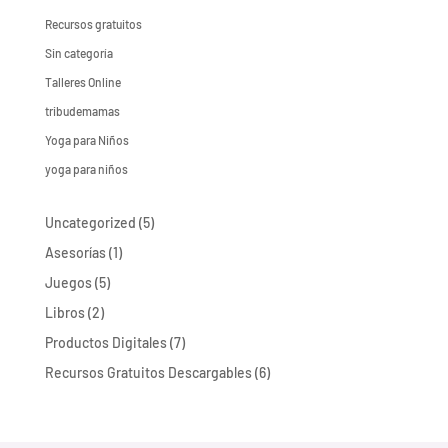
Recursos gratuitos
Sin categoría
Talleres Online
tribudemamas
Yoga para Niños
yoga para niños
5
Uncategorized
5
productos
1
Asesorías
1
producto
5
Juegos
5
productos
2
Libros
2
productos
7
Productos Digitales
7
productos
6
Recursos Gratuitos Descargables
6
productos