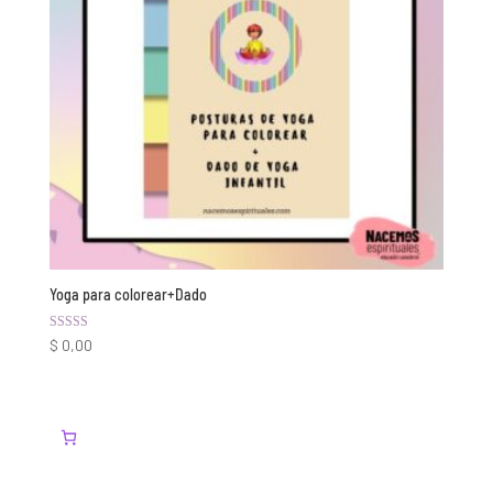
Yoga para colorear+Dado
Valorado con
$
0,00
5.00
de 5