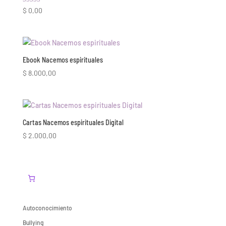
Valorado con
$
0,00
4.89
de 5
Ebook Nacemos espirituales
$
8.000,00
Cartas Nacemos espirituales Digital
$
2.000,00
Autoconocimiento
Bullying