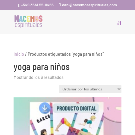
+549 3541 55-0465
dani@nacemosespirituales.com
Inicio
/ Productos etiquetados “yoga para niños”
yoga para niños
Ordenado
Mostrando los 6 resultados
por
los
últimos