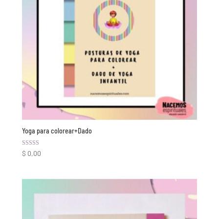
Yoga para colorear+Dado
Valorado con
$
0,00
5.00
de 5