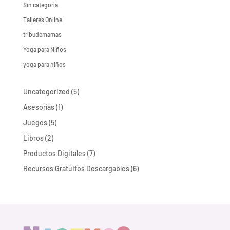
Sin categoría
Talleres Online
tribudemamas
Yoga para Niños
yoga para niños
5
Uncategorized
5
productos
1
Asesorías
1
producto
5
Juegos
5
productos
2
Libros
2
productos
7
Productos Digitales
7
productos
6
Recursos Gratuitos Descargables
6
productos