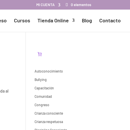
MI CUENTA
0 elementos
eso
Cursos
Tienda Online
Blog
Contacto
Autoconocimiento
Bullying
Capacitación
da al
Comunidad
Congreso
Crianza consciente
Crianza respetuosa