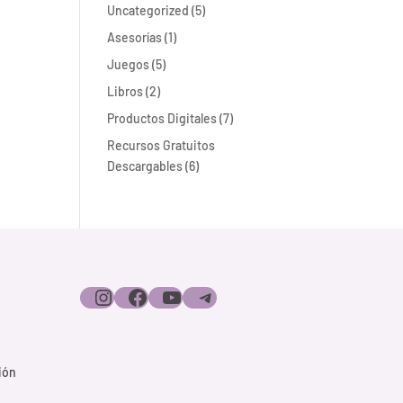
5
Uncategorized
5
productos
1
Asesorías
1
producto
5
Juegos
5
productos
2
Libros
2
productos
7
Productos Digitales
7
productos
Recursos Gratuitos
6
Descargables
6
productos
Instagram
Facebook
YouTube
Telegram
ión