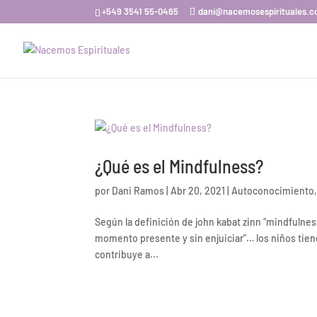
+549 3541 55-0465
dani@nacemosespirituales.
¿Qué es el Mindfulness?
por
Dani Ramos
|
Abr 20, 2021
|
Autoconocimiento
Según la definición de john kabat zinn “mindfulne
momento presente y sin enjuiciar”… los niños tie
contribuye a...