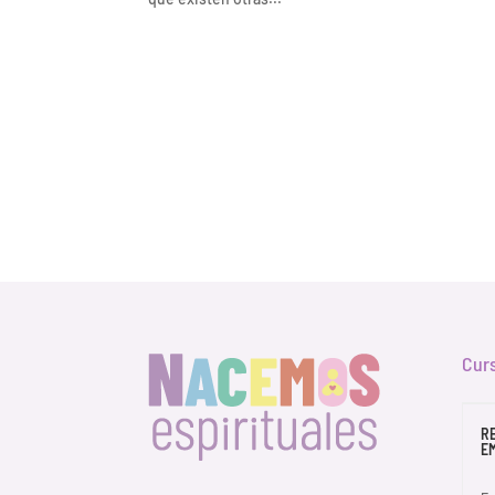
Cur
R
E