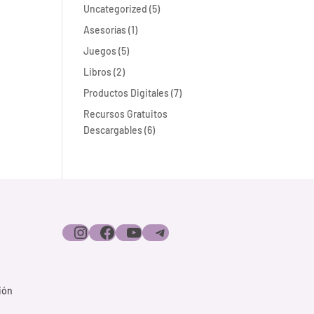
5
Uncategorized
5
productos
1
Asesorías
1
producto
5
Juegos
5
productos
2
Libros
2
productos
7
Productos Digitales
7
productos
Recursos Gratuitos
6
Descargables
6
productos
Instagram
Facebook
YouTube
Telegram
ión