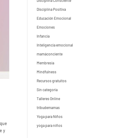
Disciplina Consciente
Disciplina Positiva
Educación Emocional
Emociones
Infancia
Inteligencia emocional
mamáconciente
Membresia
Mindfulness
Recursos gratuitos
Sin categoría
Talleres Online
tribudemamas
Yoga para Niños
 que
yoga para niños
e y