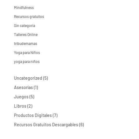
Mindfulness
Recursos gratuitos
Sin categoría
Talleres Online
tribudemamas
Yoga para Niños
yoga para niños
5
Uncategorized
5
productos
1
Asesorías
1
producto
5
Juegos
5
productos
2
Libros
2
productos
7
Productos Digitales
7
productos
6
Recursos Gratuitos Descargables
6
productos