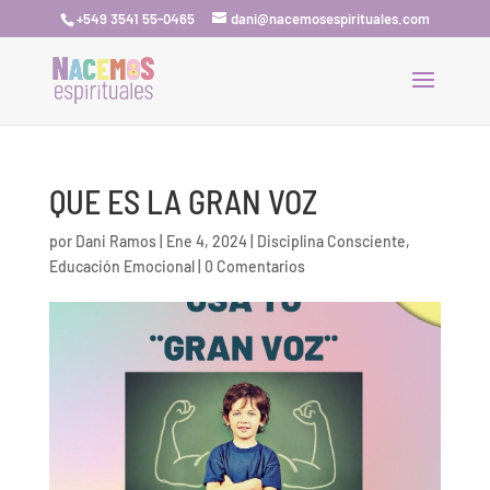
+549 3541 55-0465
dani@nacemosespirituales.com
QUE ES LA GRAN VOZ
por
Dani Ramos
|
Ene 4, 2024
|
Disciplina Consciente
,
Educación Emocional
|
0 Comentarios