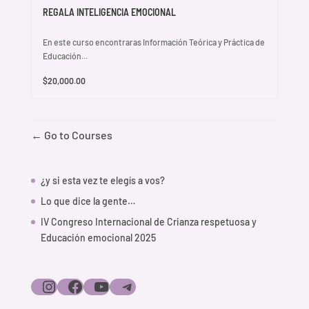
REGALA INTELIGENCIA EMOCIONAL
En este curso encontraras Información Teórica y Práctica de
Educación...
$20,000.00
Go to Courses
¿y si esta vez te elegís a vos?
Lo que dice la gente…
IV Congreso Internacional de Crianza respetuosa y
Educación emocional 2025
Instagram
Facebook
YouTube
Telegram