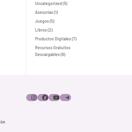
5
Uncategorized
5
productos
1
Asesorías
1
producto
5
Juegos
5
productos
2
Libros
2
productos
7
Productos Digitales
7
productos
Recursos Gratuitos
6
Descargables
6
productos
Instagram
Facebook
YouTube
Telegram
ión