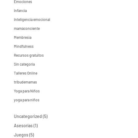
Emociones
Infancia
Inteligencia emocional
mamáconciente
Membresia
Mindfulness
Recursos gratuitos
Sin categoría
Talleres Online
tribudemamas
Yoga para Niños
yoga para niños
5
Uncategorized
5
productos
1
Asesorías
1
producto
5
Juegos
5