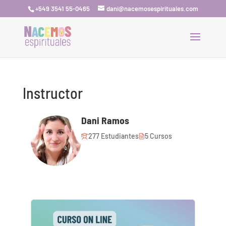
+549 3541 55-0465
dani@nacemosespirituales.com
Instructor
Dani Ramos
277 Estudiantes
5 Cursos